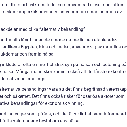
rna utförs och vilka metoder som används. Till exempel utförs
, medan kiropraktik använder justeringar och manipulation av
ackdelar med olika ”alternativ behandling”
dling funnits långt innan den moderna medicinen etablerades.
 i antikens Egypten, Kina och Indien, använde sig av naturliga o
sjukdomar och främja hälsa.
 inkluderar ofta en mer holistisk syn på hälsan och betoning på
 hälsa. Många människor känner också att de får större kontrol
lternativa behandlingar.
ternativa behandlingar vara att det finns begränsad vetenskap
et och säkerhet. Det finns också risker för oseriösa aktörer som
nativa behandlingar för ekonomisk vinning.
andling en personlig fråga, och det är viktigt att vara informerad
tt fatta välgrundade beslut om ens hälsa.