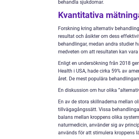
behandla sjukdomar.
Kvantitativa mätning
Forskning kring alternativ behandling
resultat och åsikter om dess effektivi
behandlingar, medan andra studier har 
medveten om att resultaten kan vara s
Enligt en undersökning från 2018 ge
Health i USA, hade cirka 59% av ame
året. De mest populära behandlingarna
En diskussion om hur olika ”alternati
En av de stora skillnaderna mellan ol
tillvägagångssätt. Vissa behandlinga
balans mellan kroppens olika system
naturmedicin, använder sig av princi
används för att stimulera kroppens l