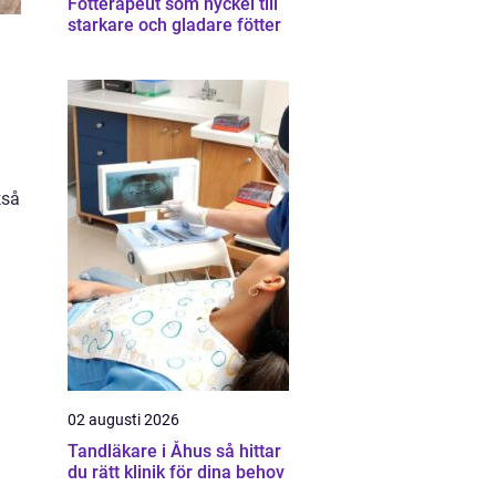
Fotterapeut som nyckel till
starkare och gladare fötter
kså
02 augusti 2026
Tandläkare i Åhus så hittar
du rätt klinik för dina behov