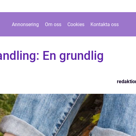
Annonsering
Om oss
Cookies
Kontakta oss
andling: En grundlig
redaktio