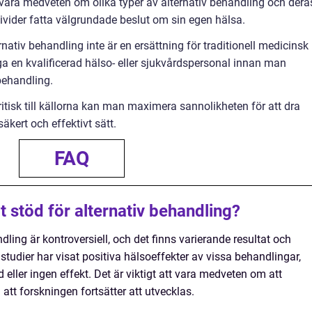
vara medveten om olika typer av alternativ behandling och dera
divider fatta välgrundade beslut om sin egen hälsa.
rnativ behandling inte är en ersättning för traditionell medicinsk
råga en kvalificerad hälso- eller sjukvårdspersonal innan man
behandling.
itisk till källorna kan man maximera sannolikheten för att dra
äkert och effektivt sätt.
FAQ
t stöd för alternativ behandling?
ling är kontroversiell, och det finns varierande resultat och
 studier har visat positiva hälsoeffekter av vissa behandlingar,
ller ingen effekt. Det är viktigt att vara medveten om att
att forskningen fortsätter att utvecklas.