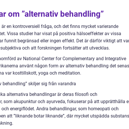
ar om ”alternativ behandling”
 är en kontroversiell fråga, och det finns mycket varierande
tet. Vissa studier har visat på positiva hälsoeffekter av vissa
funnit begränsad eller ingen effekt. Det är därför viktigt att va
ubjektiva och att forskningen fortsätter att utvecklas.
nomförd av National Center for Complementary and Integrative
rikanerna använt någon form av alternativ behandling det senas
 var kosttillskott, yoga och meditation.
v behandling” skiljer sig från varandra
ika alternativa behandlingar är deras filosofi och
r, som akupunktur och ayurveda, fokuserar på att upprätthålla 
 och energiflödet. Andra behandlingar, som homeopati och
pen att ”liknande botar liknande”, där mycket utspädda substans
äkning.