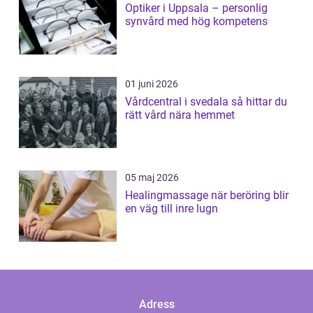
Optiker i Uppsala – personlig
synvård med hög kompetens
01 juni 2026
Vårdcentral i svedala så hittar du
rätt vård nära hemmet
05 maj 2026
Healingmassage när beröring blir
en väg till inre lugn
Adress