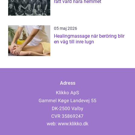
rätt vård nära hemmet
05 maj 2026
Healingmassage när beröring blir
en väg till inre lugn
Adress
web:
www.klikko.dk