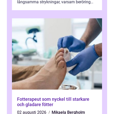
långsamma strykningar, varsam beröring
och fokuserat energiarbete får kropp och
nervsys...
Fotterapeut som nyckel till starkare
och gladare fötter
02 augusti 2026
Mikaela Bergholm