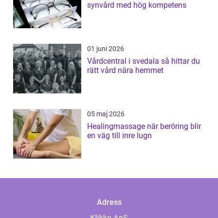
synvård med hög kompetens
01 juni 2026
Vårdcentral i svedala så hittar du
rätt vård nära hemmet
05 maj 2026
Healingmassage när beröring blir
en väg till inre lugn
Adress