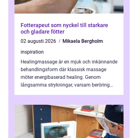
Fotterapeut som nyckel till starkare
och gladare fötter
02 augusti 2026
Mikaela Bergholm
inspiration
Healingmassage är en mjuk och inkännande
behandlingsform där klassisk massage
möter energibaserad healing. Genom
långsamma strykningar, varsam beröring
och fokuserat energiarbete får kropp och
nervsys...