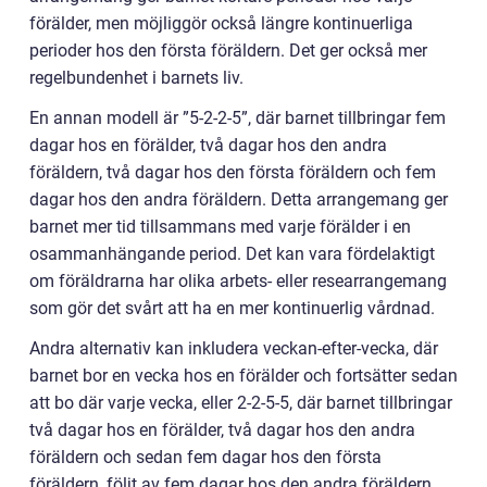
förälder, men möjliggör också längre kontinuerliga
perioder hos den första föräldern. Det ger också mer
regelbundenhet i barnets liv.
En annan modell är ”5-2-2-5”, där barnet tillbringar fem
dagar hos en förälder, två dagar hos den andra
föräldern, två dagar hos den första föräldern och fem
dagar hos den andra föräldern. Detta arrangemang ger
barnet mer tid tillsammans med varje förälder i en
osammanhängande period. Det kan vara fördelaktigt
om föräldrarna har olika arbets- eller researrangemang
som gör det svårt att ha en mer kontinuerlig vårdnad.
Andra alternativ kan inkludera veckan-efter-vecka, där
barnet bor en vecka hos en förälder och fortsätter sedan
att bo där varje vecka, eller 2-2-5-5, där barnet tillbringar
två dagar hos en förälder, två dagar hos den andra
föräldern och sedan fem dagar hos den första
föräldern, följt av fem dagar hos den andra föräldern.