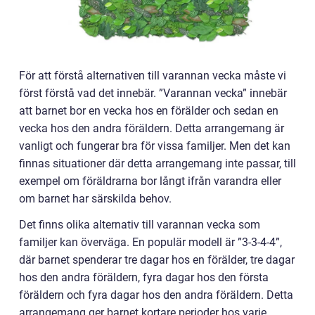
För att förstå alternativen till varannan vecka måste vi
först förstå vad det innebär. ”Varannan vecka” innebär
att barnet bor en vecka hos en förälder och sedan en
vecka hos den andra föräldern. Detta arrangemang är
vanligt och fungerar bra för vissa familjer. Men det kan
finnas situationer där detta arrangemang inte passar, till
exempel om föräldrarna bor långt ifrån varandra eller
om barnet har särskilda behov.
Det finns olika alternativ till varannan vecka som
familjer kan överväga. En populär modell är ”3-3-4-4”,
där barnet spenderar tre dagar hos en förälder, tre dagar
hos den andra föräldern, fyra dagar hos den första
föräldern och fyra dagar hos den andra föräldern. Detta
arrangemang ger barnet kortare perioder hos varje