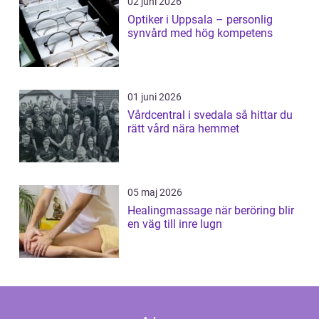
02 juni 2026
Optiker i Uppsala – personlig
synvård med hög kompetens
01 juni 2026
Vårdcentral i svedala så hittar du
rätt vård nära hemmet
05 maj 2026
Healingmassage när beröring blir
en väg till inre lugn