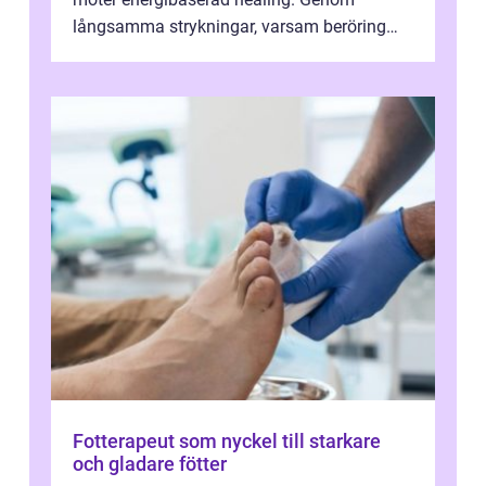
långsamma strykningar, varsam beröring
och fokuserat energiarbete får kropp och
nervsys...
Fotterapeut som nyckel till starkare
och gladare fötter