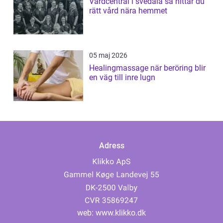
Vårdcentral i svedala så hittar du
rätt vård nära hemmet
05 maj 2026
Healingmassage när beröring blir
en väg till inre lugn
Adress
web:
www.klikko.dk