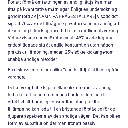
För att förstå omfattningen av andlig lättja kan man
titta på kvantitativa mätningar. Enligt en undersökning
genomförd av [NAMN PÅ FRÅGESTÄLLARE] visade det
sig att 70% av de tillfrågade privatpersonerna ansåg att
de inte tog tillräckligt med tid för sin andliga utveckling.
Vidare visade undersökningen att 45% av deltagarna
endast ägnade sig åt andlig konsumtion utan någon
praktisk tillämpning, medan 25% sökte kickar genom
snabba andliga metoder.
En diskussion om hur olika ”andlig lättja” skiljer sig från
varandra
Det är viktigt att skilja mellan olika former av andlig
lättja för att kunna förstå och hantera dem på ett
effektivt sätt. Andlig konsumtion utan praktisk
tillämpning kan leda till en bristande förståelse för de
djupare aspekterna av den andliga vägen. Det kan bli en
form av substitution där man tror att passiv