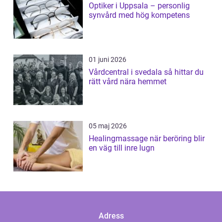
Optiker i Uppsala – personlig
synvård med hög kompetens
01 juni 2026
Vårdcentral i svedala så hittar du
rätt vård nära hemmet
05 maj 2026
Healingmassage när beröring blir
en väg till inre lugn
Adress