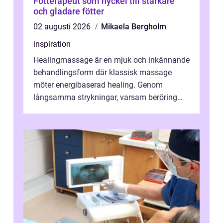
Fotterapeut som nyckel till starkare
och gladare fötter
02 augusti 2026
Mikaela Bergholm
inspiration
Healingmassage är en mjuk och inkännande
behandlingsform där klassisk massage
möter energibaserad healing. Genom
långsamma strykningar, varsam beröring
och fokuserat energiarbete får kropp och
nervsys...