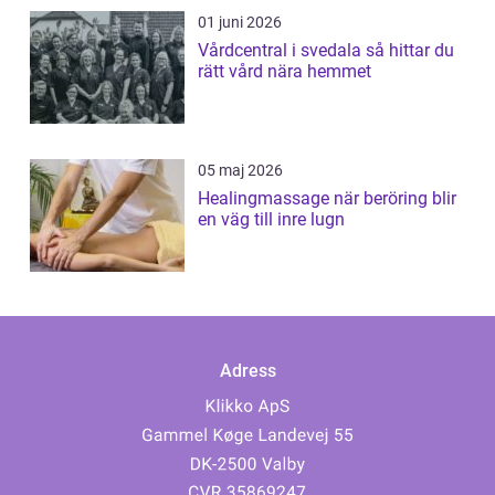
01 juni 2026
Vårdcentral i svedala så hittar du
rätt vård nära hemmet
05 maj 2026
Healingmassage när beröring blir
en väg till inre lugn
Adress