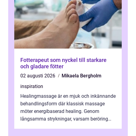
Fotterapeut som nyckel till starkare
och gladare fötter
02 augusti 2026
Mikaela Bergholm
inspiration
Healingmassage är en mjuk och inkännande
behandlingsform där klassisk massage
möter energibaserad healing. Genom
långsamma strykningar, varsam beröring
och fokuserat energiarbete får kropp och
nervsys...