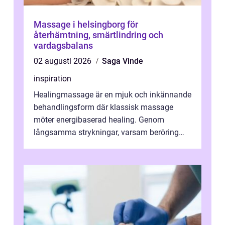
Massage i helsingborg för
återhämtning, smärtlindring och
vardagsbalans
02 augusti 2026
Saga Vinde
inspiration
Healingmassage är en mjuk och inkännande
behandlingsform där klassisk massage
möter energibaserad healing. Genom
långsamma strykningar, varsam beröring
och fokuserat energiarbete får kropp och
nervsys...