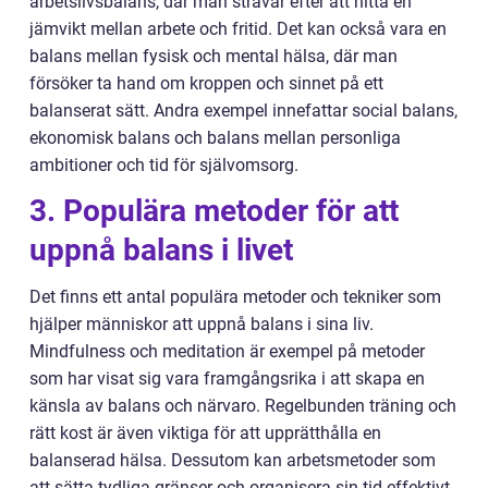
arbetslivsbalans, där man strävar efter att hitta en
jämvikt mellan arbete och fritid. Det kan också vara en
balans mellan fysisk och mental hälsa, där man
försöker ta hand om kroppen och sinnet på ett
balanserat sätt. Andra exempel innefattar social balans,
ekonomisk balans och balans mellan personliga
ambitioner och tid för självomsorg.
3. Populära metoder för att
uppnå balans i livet
Det finns ett antal populära metoder och tekniker som
hjälper människor att uppnå balans i sina liv.
Mindfulness och meditation är exempel på metoder
som har visat sig vara framgångsrika i att skapa en
känsla av balans och närvaro. Regelbunden träning och
rätt kost är även viktiga för att upprätthålla en
balanserad hälsa. Dessutom kan arbetsmetoder som
att sätta tydliga gränser och organisera sin tid effektivt