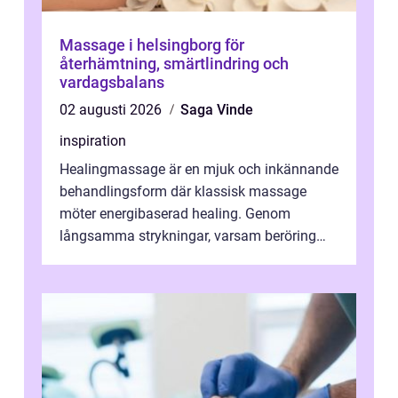
Massage i helsingborg för
återhämtning, smärtlindring och
vardagsbalans
02 augusti 2026
Saga Vinde
inspiration
Healingmassage är en mjuk och inkännande
behandlingsform där klassisk massage
möter energibaserad healing. Genom
långsamma strykningar, varsam beröring
och fokuserat energiarbete får kropp och
nervsys...