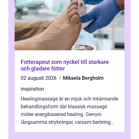
Fotterapeut som nyckel till starkare
och gladare fötter
02 augusti 2026
Mikaela Bergholm
inspiration
Healingmassage är en mjuk och inkännande
behandlingsform där klassisk massage
möter energibaserad healing. Genom
långsamma strykningar, varsam beröring
och fokuserat energiarbete får kropp och
nervsys...