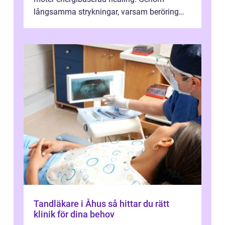
långsamma strykningar, varsam beröring
och fokuserat energiarbete får kropp och
nervsys...
Tandläkare i Åhus så hittar du rätt
klinik för dina behov