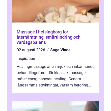
Massage i helsingborg för
återhämtning, smärtlindring och
vardagsbalans
02 augusti 2026
Saga Vinde
inspiration
Healingmassage är en mjuk och inkännande
behandlingsform där klassisk massage
möter energibaserad healing. Genom
långsamma strykningar, varsam beröring
och fokuserat energiarbete får kropp och
nervsys...