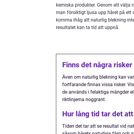
kemiska produkter. Genom att välja rä
man försiktigt ljusa upp håret på ett 
komma ihåg att naturlig blekning int
resultatet kan ta tid att uppnå.
Finns det några risker
Även om naturlig blekning kan va
fortfarande finnas vissa risker. V
de används i felaktiga mängder elle
riktlinjerna noggrant.
Hur lång tid tar det at
Tiden det tar att se resultat vid n
såsom hårets naturliga färg och str