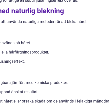
g för att ge en subtil ljustningseffekt över tid.
ed naturlig blekning
att använda naturliga metoder för att bleka håret.
används på håret.
iella hårfärgningsprodukter.
jusningseffekt.
ägbara jämfört med kemiska produkter.
 uppnå önskat resultat.
ut håret eller orsaka skada om de används i felaktiga mängder