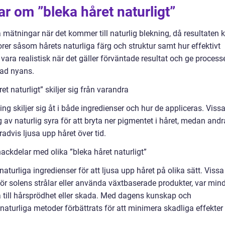
ar om ”bleka håret naturligt”
a mätningar när det kommer till naturlig blekning, då resultaten 
orer såsom hårets naturliga färg och struktur samt hur effektivt
 vara realistisk när det gäller förväntade resultat och ge process
kad nyans.
t naturligt” skiljer sig från varandra
ng skiljer sig åt i både ingredienser och hur de appliceras. Viss
 av naturlig syra för att bryta ner pigmentet i håret, medan andr
dvis ljusa upp håret över tid.
ackdelar med olika ”bleka håret naturligt”
aturliga ingredienser för att ljusa upp håret på olika sätt. Vissa
för solens strålar eller använda växtbaserade produkter, var min
till hårsprödhet eller skada. Med dagens kunskap och
turliga metoder förbättrats för att minimera skadliga effekter