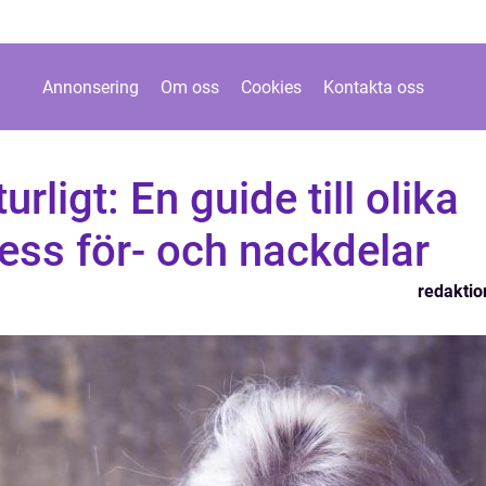
Annonsering
Om oss
Cookies
Kontakta oss
rligt: En guide till olika
ess för- och nackdelar
redaktio