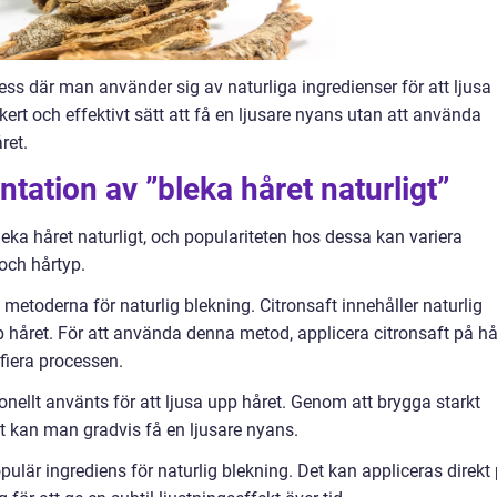
cess där man använder sig av naturliga ingredienser för att ljusa
kert och effektivt sätt att få en ljusare nyans utan att använda
ret.
tation av ”bleka håret naturligt”
bleka håret naturligt, och populariteten hos dessa kan variera
och hårtyp.
 metoderna för naturlig blekning. Citronsaft innehåller naturlig
 upp håret. För att använda denna metod, applicera citronsaft på hå
ifiera processen.
onellt använts för att ljusa upp håret. Genom att brygga starkt
t kan man gradvis få en ljusare nyans.
lär ingrediens för naturlig blekning. Det kan appliceras direkt