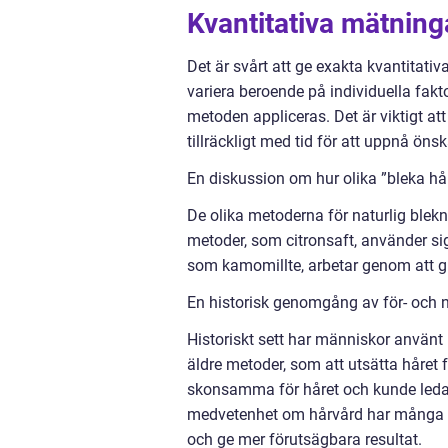
Kvantitativa mätning
Det är svårt att ge exakta kvantitativ
variera beroende på individuella fakt
metoden appliceras. Det är viktigt att
tillräckligt med tid för att uppnå öns
En diskussion om hur olika ”bleka håre
De olika metoderna för naturlig blekni
metoder, som citronsaft, använder sig
som kamomillte, arbetar genom att gra
En historisk genomgång av för- och n
Historiskt sett har människor använt n
äldre metoder, som att utsätta håret 
skonsamma för håret och kunde leda 
medvetenhet om hårvård har många na
och ge mer förutsägbara resultat.