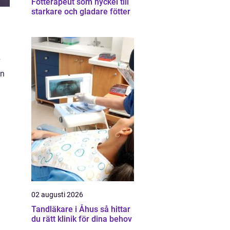
Fotterapeut som nyckel till
starkare och gladare fötter
v
ån
02 augusti 2026
Tandläkare i Åhus så hittar
du rätt klinik för dina behov