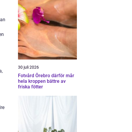
kan
en
a
30 juli 2026
a,
Fotvård Örebro därför mår
hela kroppen bättre av
friska fötter
dre