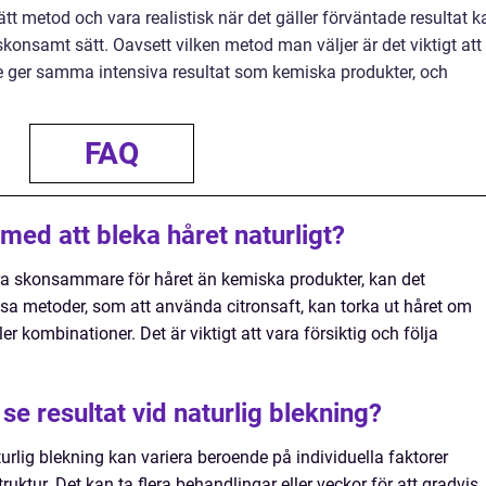
tt metod och vara realistisk när det gäller förväntade resultat k
skonsamt sätt. Oavsett vilken metod man väljer är det viktigt att
e ger samma intensiva resultat som kemiska produkter, och
FAQ
 med att bleka håret naturligt?
ra skonsammare för håret än kemiska produkter, kan det
issa metoder, som att använda citronsaft, kan torka ut håret om
r kombinationer. Det är viktigt att vara försiktig och följa
t se resultat vid naturlig blekning?
aturlig blekning kan variera beroende på individuella faktorer
uktur. Det kan ta flera behandlingar eller veckor för att gradvis