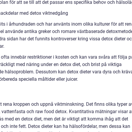
n för att se till att det passar ens specifika behov och hälsolä
nackdelar med detox viktnedgång
s i århundraden och har använts inom olika kulturer för att ren
pel använde antika greker och romare växtbaserade detoxmetod
dra sidan har det funnits kontroverser kring vissa detox dieter o
ar.
ofta innebär restriktioner i kosten och kan vara svåra att följa p
llräckligt med näring under en detox diet, och brist på viktiga
de hälsoproblem. Dessutom kan detox dieter vara dyra och kräv
rbereda speciella måltider eller juicer.
t rena kroppen och uppnå viktminskning. Det finns olika typer a
r, vattenfasta och raw food detox. Kvantitativa mätningar visar a
s med en detox diet, men det är viktigt att komma ihåg att det
ska och inte fett. Detox dieter kan ha hälsofördelar, men dessa kan