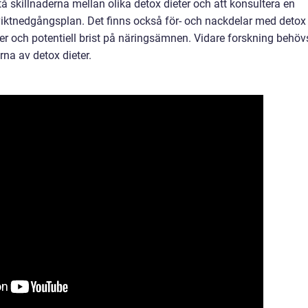
rstå skillnaderna mellan olika detox dieter och att konsultera en
viktnedgångsplan. Det finns också för- och nackdelar med detox
ner och potentiell brist på näringsämnen. Vidare forskning behöv
rna av detox dieter.