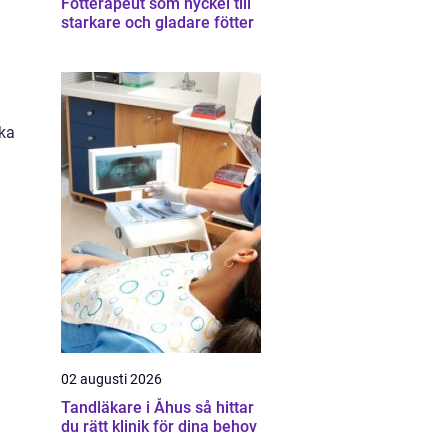
Fotterapeut som nyckel till
starkare och gladare fötter
öka
02 augusti 2026
Tandläkare i Åhus så hittar
du rätt klinik för dina behov