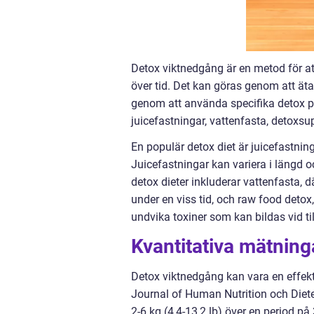
Detox viktnedgång är en metod för a
över tid. Det kan göras genom att äta
genom att använda specifika detox prod
juicefastningar, vattenfasta, detoxs
En populär detox diet är juicefastnin
Juicefastningar kan variera i längd oc
detox dieter inkluderar vattenfasta,
under en viss tid, och raw food detox
undvika toxiner som kan bildas vid ti
Kvantitativa mätning
Detox viktnedgång kan vara en effekti
Journal of Human Nutrition och Dietet
2-6 kg (4,4-13,2 lb) över en period p