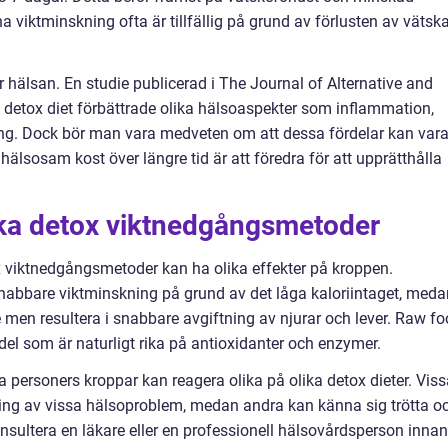
nna viktminskning ofta är tillfällig på grund av förlusten av vätsk
r hälsan. En studie publicerad i The Journal of Alternative and
detox diet förbättrade olika hälsoaspekter som inflammation,
ing. Dock bör man vara medveten om att dessa fördelar kan var
hälsosam kost över längre tid är att föredra för att upprätthålla
lika detox viktnedgångsmetoder
etox viktnedgångsmetoder kan ha olika effekter på kroppen.
snabbare viktminskning på grund av det låga kaloriintaget, meda
en resultera i snabbare avgiftning av njurar och lever. Raw f
del som är naturligt rika på antioxidanter och enzymer.
ika personers kroppar kan reagera olika på olika detox dieter. Vis
ring av vissa hälsoproblem, medan andra kan känna sig trötta o
konsultera en läkare eller en professionell hälsovårdsperson innan