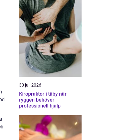
a
a
30 juli 2026
n
Kiropraktor i täby när
ood
ryggen behöver
professionell hjälp
sa
ch