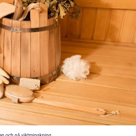
pen och nå viktminskning