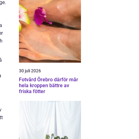
ge.
a
er
ch
å
30 juli 2026
a
Fotvård Örebro därför mår
hela kroppen bättre av
friska fötter
v
tt