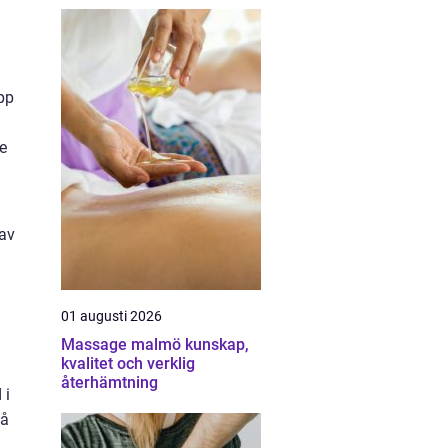
pp
ve
 av
01 augusti 2026
Massage malmö kunskap,
kvalitet och verklig
återhämtning
 i
på