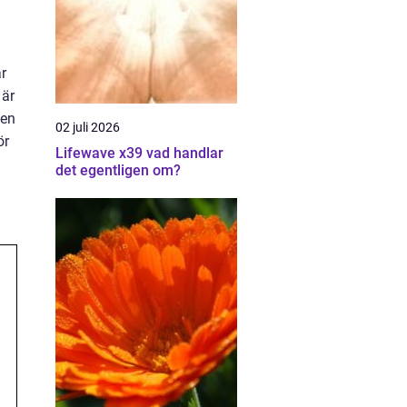
r
 är
 en
02 juli 2026
ör
Lifewave x39 vad handlar
det egentligen om?