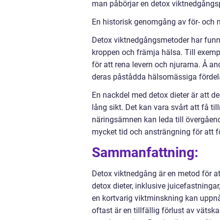
man påbörjar en detox viktnedgångspla
En historisk genomgång av för- och 
Detox viktnedgångsmetoder har funnit
kroppen och främja hälsa. Till exem
för att rena levern och njurarna. Å an
deras påstådda hälsomässiga fördel
En nackdel med detox dieter är att de 
lång sikt. Det kan vara svårt att få ti
näringsämnen kan leda till övergåen
mycket tid och ansträngning för att fö
Sammanfattning:
Detox viktnedgång är en metod för at
detox dieter, inklusive juicefastninga
en kortvarig viktminskning kan uppnå
oftast är en tillfällig förlust av vät