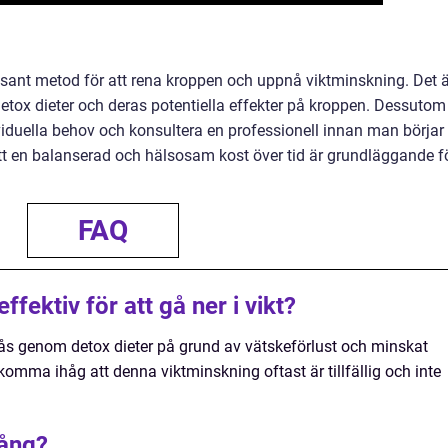
sant metod för att rena kroppen och uppnå viktminskning. Det ä
 detox dieter och deras potentiella effekter på kroppen. Dessutom
ividuella behov och konsultera en professionell innan man börjar
t en balanserad och hälsosam kost över tid är grundläggande f
FAQ
fektiv för att gå ner i vikt?
ås genom detox dieter på grund av vätskeförlust och minskat
t komma ihåg att denna viktminskning oftast är tillfällig och inte
gång?