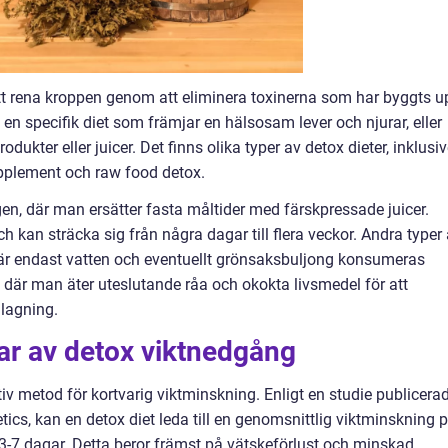
tt rena kroppen genom att eliminera toxinerna som har byggts u
 en specifik diet som främjar en hälsosam lever och njurar, eller
ukter eller juicer. Det finns olika typer av detox dieter, inklusi
upplement och raw food detox.
gen, där man ersätter fasta måltider med färskpressade juicer.
h kan sträcka sig från några dagar till flera veckor. Andra typer
 där endast vatten och eventuellt grönsaksbuljong konsumeras
, där man äter uteslutande råa och okokta livsmedel för att
llagning.
ar av detox viktnedgång
v metod för kortvarig viktminskning. Enligt en studie publicerad
ics, kan en detox diet leda till en genomsnittlig viktminskning 
å 3-7 dagar. Detta beror främst på vätskeförlust och minskad