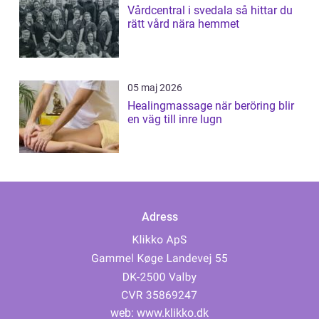
Vårdcentral i svedala så hittar du
rätt vård nära hemmet
05 maj 2026
Healingmassage när beröring blir
en väg till inre lugn
Adress
web:
www.klikko.dk