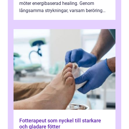
möter energibaserad healing. Genom
långsamma strykningar, varsam beröring
och fokuserat energiarbete får kropp och
nervsys...
Fotterapeut som nyckel till starkare
och gladare fötter