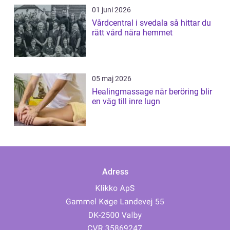
01 juni 2026
Vårdcentral i svedala så hittar du
rätt vård nära hemmet
05 maj 2026
Healingmassage när beröring blir
en väg till inre lugn
Adress