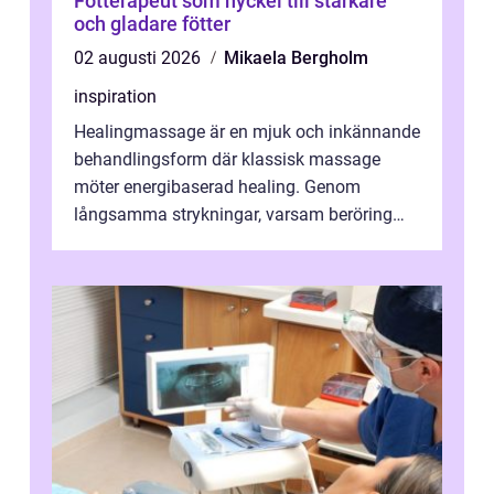
Fotterapeut som nyckel till starkare
och gladare fötter
02 augusti 2026
Mikaela Bergholm
inspiration
Healingmassage är en mjuk och inkännande
behandlingsform där klassisk massage
möter energibaserad healing. Genom
långsamma strykningar, varsam beröring
och fokuserat energiarbete får kropp och
nervsys...