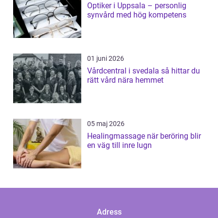
Optiker i Uppsala – personlig
synvård med hög kompetens
01 juni 2026
Vårdcentral i svedala så hittar du
rätt vård nära hemmet
05 maj 2026
Healingmassage när beröring blir
en väg till inre lugn
Adress