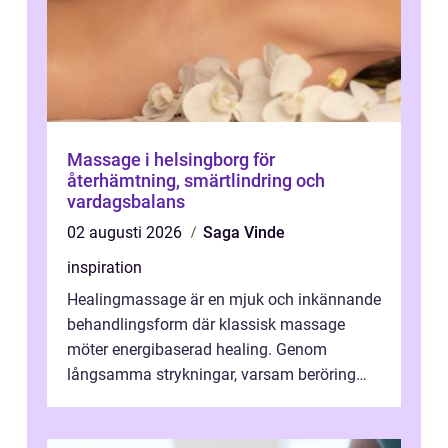
Massage i helsingborg för
återhämtning, smärtlindring och
vardagsbalans
02 augusti 2026
Saga Vinde
inspiration
Healingmassage är en mjuk och inkännande
behandlingsform där klassisk massage
möter energibaserad healing. Genom
långsamma strykningar, varsam beröring
och fokuserat energiarbete får kropp och
nervsys...