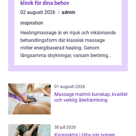
klinik för dina behov
02 augusti 2026
admin
inspiration
Healingmassage är en mjuk och inkännande
behandlingsform där klassisk massage
möter energibaserad healing. Genom
långsamma strykningar, varsam beröring
och fokuserat energiarbete får kropp och
nervsys...
01 augusti 2026
Massage malmö kunskap, kvalitet
och verklig återhämtning
30 juli 2026
Kiropraktor i täby när ryggen