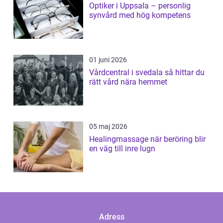
Optiker i Uppsala – personlig
synvård med hög kompetens
01 juni 2026
Vårdcentral i svedala så hittar du
rätt vård nära hemmet
05 maj 2026
Healingmassage när beröring blir
en väg till inre lugn
Adress