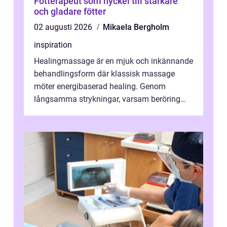
Fotterapeut som nyckel till starkare
och gladare fötter
02 augusti 2026
Mikaela Bergholm
inspiration
Healingmassage är en mjuk och inkännande
behandlingsform där klassisk massage
möter energibaserad healing. Genom
långsamma strykningar, varsam beröring
och fokuserat energiarbete får kropp och
nervsys...