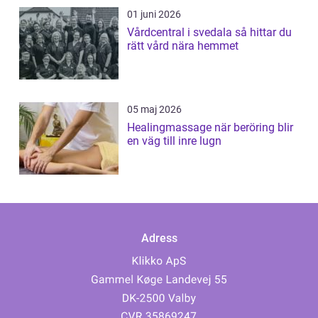
01 juni 2026
Vårdcentral i svedala så hittar du
rätt vård nära hemmet
05 maj 2026
Healingmassage när beröring blir
en väg till inre lugn
Adress