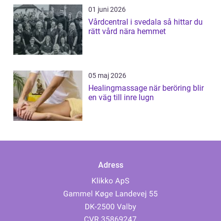
01 juni 2026
Vårdcentral i svedala så hittar du
rätt vård nära hemmet
05 maj 2026
Healingmassage när beröring blir
en väg till inre lugn
Adress