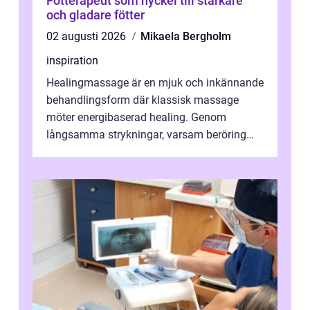
Fotterapeut som nyckel till starkare
och gladare fötter
02 augusti 2026
Mikaela Bergholm
inspiration
Healingmassage är en mjuk och inkännande
behandlingsform där klassisk massage
möter energibaserad healing. Genom
långsamma strykningar, varsam beröring
och fokuserat energiarbete får kropp och
nervsys...