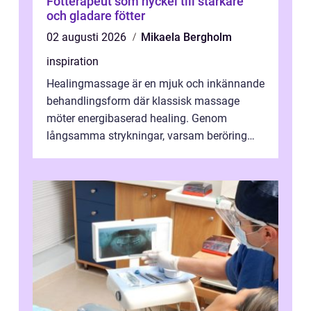
Fotterapeut som nyckel till starkare
och gladare fötter
02 augusti 2026
Mikaela Bergholm
inspiration
Healingmassage är en mjuk och inkännande
behandlingsform där klassisk massage
möter energibaserad healing. Genom
långsamma strykningar, varsam beröring
och fokuserat energiarbete får kropp och
nervsys...