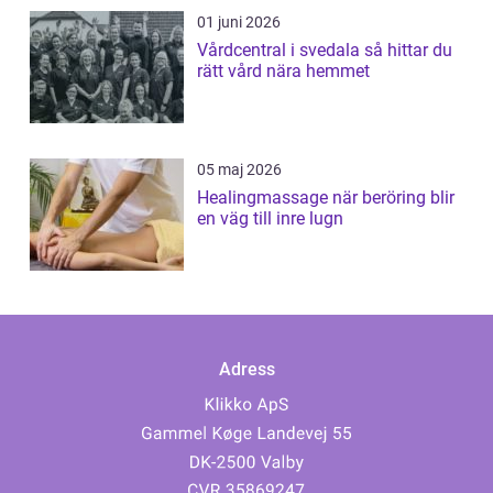
01 juni 2026
Vårdcentral i svedala så hittar du
rätt vård nära hemmet
05 maj 2026
Healingmassage när beröring blir
en väg till inre lugn
Adress