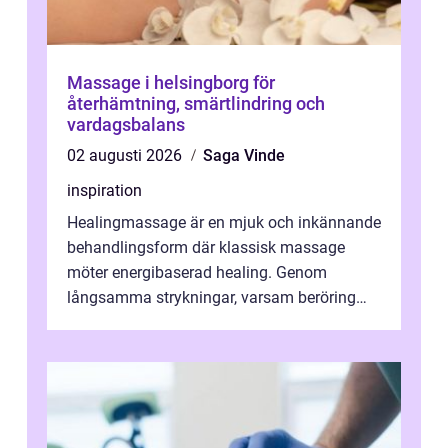
Massage i helsingborg för
återhämtning, smärtlindring och
vardagsbalans
02 augusti 2026
Saga Vinde
inspiration
Healingmassage är en mjuk och inkännande
behandlingsform där klassisk massage
möter energibaserad healing. Genom
långsamma strykningar, varsam beröring
och fokuserat energiarbete får kropp och
nervsys...