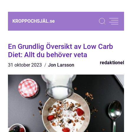
KROPPOCHSJÄL.
se
En Grundlig Översikt av Low Carb
Diet: Allt du behöver veta
redaktionel
31 oktober 2023
Jon Larsson