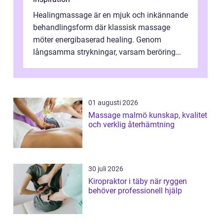
Healingmassage är en mjuk och inkännande
behandlingsform där klassisk massage
möter energibaserad healing. Genom
långsamma strykningar, varsam beröring
och fokuserat energiarbete får kropp och
nervsys...
01 augusti 2026
Massage malmö kunskap, kvalitet
och verklig återhämtning
30 juli 2026
Kiropraktor i täby när ryggen
behöver professionell hjälp