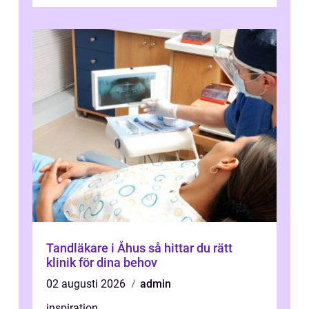
och fokuserat energiarbete får kropp och
nervsys...
Tandläkare i Åhus så hittar du rätt
klinik för dina behov
02 augusti 2026
admin
inspiration