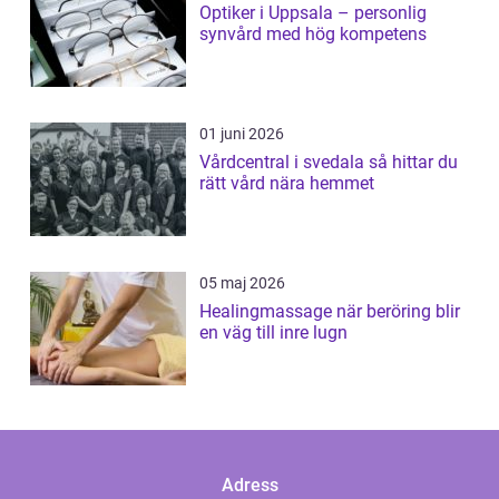
Optiker i Uppsala – personlig
synvård med hög kompetens
01 juni 2026
Vårdcentral i svedala så hittar du
rätt vård nära hemmet
05 maj 2026
Healingmassage när beröring blir
en väg till inre lugn
Adress