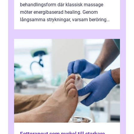
behandlingsform där klassisk massage
möter energibaserad healing. Genom
långsamma strykningar, varsam beröring
och fokuserat energiarbete får kropp och
nervsys...
Fotterapeut som nyckel till starkare