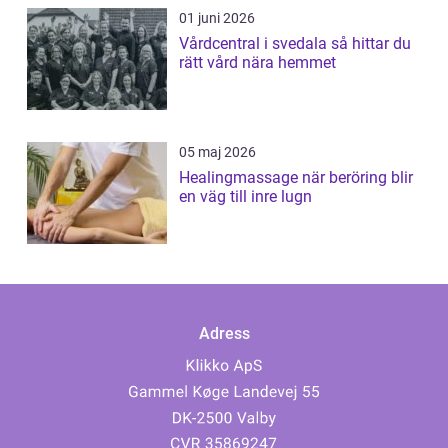
01 juni 2026
Vårdcentral i svedala så hittar du
rätt vård nära hemmet
05 maj 2026
Healingmassage när beröring blir
en väg till inre lugn
Adress