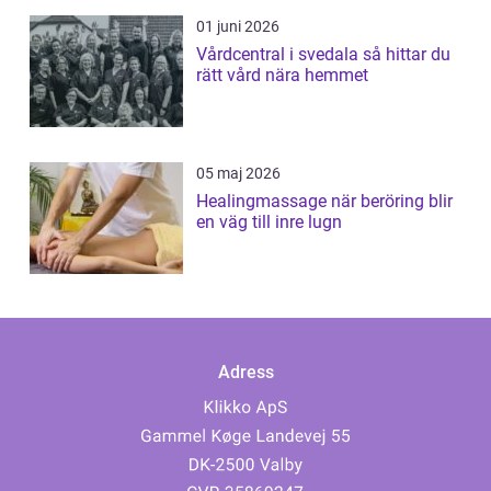
01 juni 2026
Vårdcentral i svedala så hittar du
rätt vård nära hemmet
05 maj 2026
Healingmassage när beröring blir
en väg till inre lugn
Adress