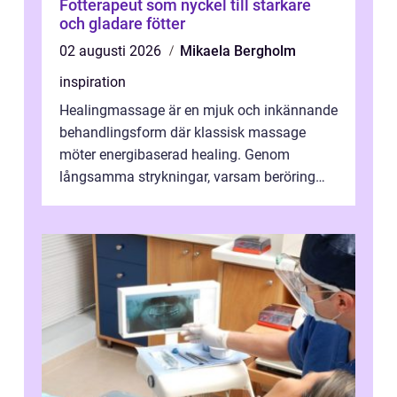
Fotterapeut som nyckel till starkare
och gladare fötter
02 augusti 2026
Mikaela Bergholm
inspiration
Healingmassage är en mjuk och inkännande
behandlingsform där klassisk massage
möter energibaserad healing. Genom
långsamma strykningar, varsam beröring
och fokuserat energiarbete får kropp och
nervsys...