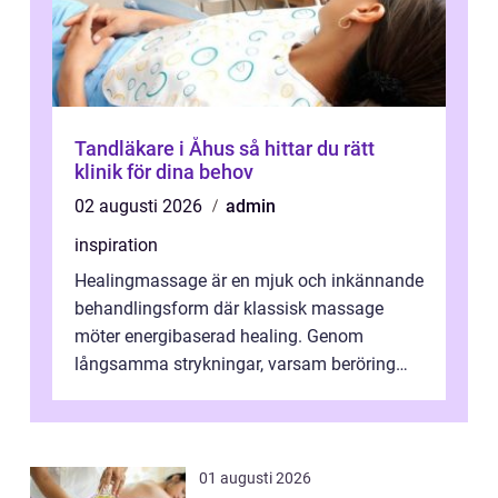
Tandläkare i Åhus så hittar du rätt
klinik för dina behov
02 augusti 2026
admin
inspiration
Healingmassage är en mjuk och inkännande
behandlingsform där klassisk massage
möter energibaserad healing. Genom
långsamma strykningar, varsam beröring
och fokuserat energiarbete får kropp och
nervsys...
01 augusti 2026