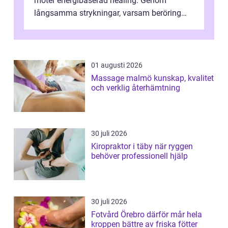
möter energibaserad healing. Genom
långsamma strykningar, varsam beröring
och fokuserat energiarbete får kropp och
nervsys...
01 augusti 2026
Massage malmö kunskap, kvalitet
och verklig återhämtning
30 juli 2026
Kiropraktor i täby när ryggen
behöver professionell hjälp
30 juli 2026
Fotvård Örebro därför mår hela
kroppen bättre av friska fötter