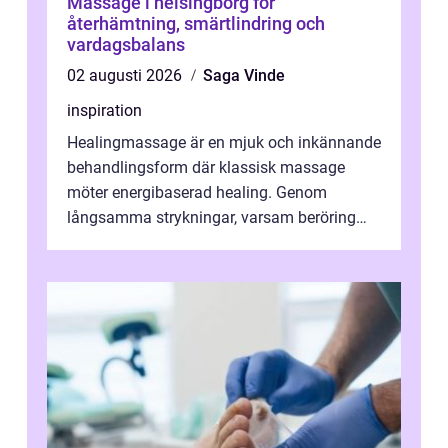
Massage i helsingborg för
återhämtning, smärtlindring och
vardagsbalans
02 augusti 2026
Saga Vinde
inspiration
Healingmassage är en mjuk och inkännande
behandlingsform där klassisk massage
möter energibaserad healing. Genom
långsamma strykningar, varsam beröring
och fokuserat energiarbete får kropp och
nervsys...