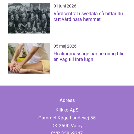
01 juni 2026
Vårdcentral i svedala så hittar du
rätt vård nära hemmet
05 maj 2026
Healingmassage när beröring blir
en väg till inre lugn
Adress