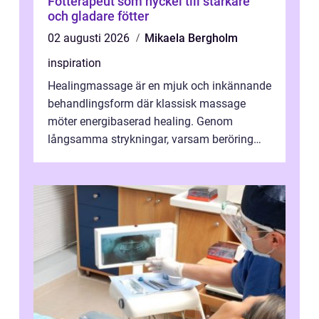
Fotterapeut som nyckel till starkare
och gladare fötter
02 augusti 2026
Mikaela Bergholm
inspiration
Healingmassage är en mjuk och inkännande
behandlingsform där klassisk massage
möter energibaserad healing. Genom
långsamma strykningar, varsam beröring
och fokuserat energiarbete får kropp och
nervsys...