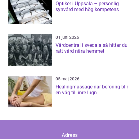
Optiker i Uppsala – personlig
synvård med hög kompetens
01 juni 2026
Vårdcentral i svedala så hittar du
rätt vård nära hemmet
05 maj 2026
Healingmassage när beröring blir
en väg till inre lugn
Adress