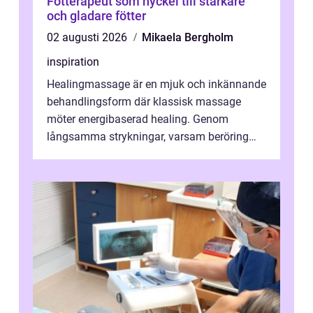
Fotterapeut som nyckel till starkare
och gladare fötter
02 augusti 2026
Mikaela Bergholm
inspiration
Healingmassage är en mjuk och inkännande
behandlingsform där klassisk massage
möter energibaserad healing. Genom
långsamma strykningar, varsam beröring
och fokuserat energiarbete får kropp och
nervsys...