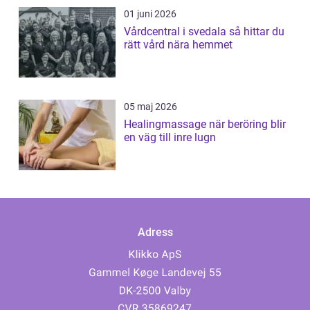
01 juni 2026
Vårdcentral i svedala så hittar du
rätt vård nära hemmet
05 maj 2026
Healingmassage när beröring blir
en väg till inre lugn
Adress