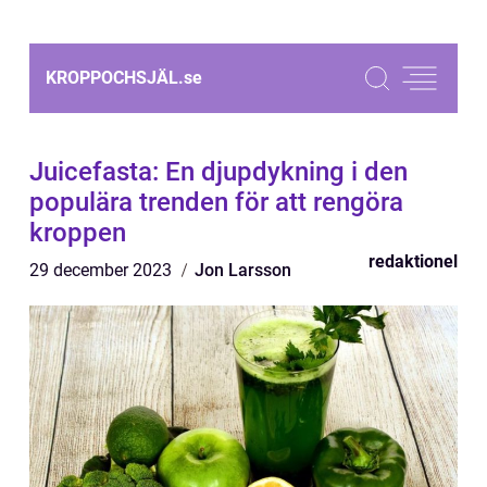
KROPPOCHSJÄL.
se
Juicefasta: En djupdykning i den
populära trenden för att rengöra
kroppen
redaktionel
29 december 2023
Jon Larsson