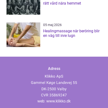
rätt vård nära hemmet
05 maj 2026
Healingmassage när beröring blir
en väg till inre lugn
Adress
web:
www.klikko.dk