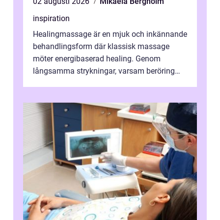
02 augusti 2026
Mikaela Bergholm
inspiration
Healingmassage är en mjuk och inkännande
behandlingsform där klassisk massage
möter energibaserad healing. Genom
långsamma strykningar, varsam beröring
och fokuserat energiarbete får kropp och
nervsys...