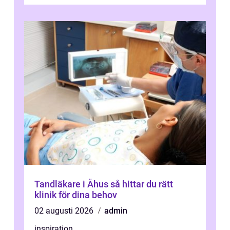
och fokuserat energiarbete får kropp och
nervsys...
Tandläkare i Åhus så hittar du rätt
klinik för dina behov
02 augusti 2026
admin
inspiration