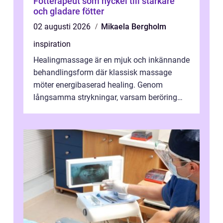
Fotterapeut som nyckel till starkare
och gladare fötter
02 augusti 2026
Mikaela Bergholm
inspiration
Healingmassage är en mjuk och inkännande
behandlingsform där klassisk massage
möter energibaserad healing. Genom
långsamma strykningar, varsam beröring
och fokuserat energiarbete får kropp och
nervsys...