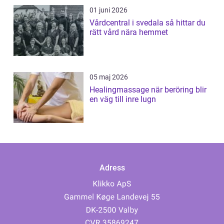
01 juni 2026
Vårdcentral i svedala så hittar du
rätt vård nära hemmet
05 maj 2026
Healingmassage när beröring blir
en väg till inre lugn
Adress