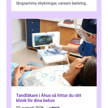
långsamma strykningar, varsam beröring
och fokuserat energiarbete får kropp och
nervsys...
Tandläkare i Åhus så hittar du rätt
klinik för dina behov
02 augusti 2026
admin