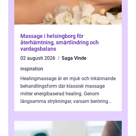
Massage i helsingborg för
återhämtning, smärtlindring och
vardagsbalans
02 augusti 2026
Saga Vinde
inspiration
Healingmassage är en mjuk och inkännande
behandlingsform där klassisk massage
möter energibaserad healing. Genom
långsamma strykningar, varsam beröring
och fokuserat energiarbete får kropp och
nervsys...