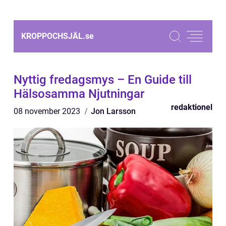
KROPPOCHSJÄL.
se
Nyttig fredagsmys – En Guide till
Hälsosamma Njutningar
redaktionel
08 november 2023
Jon Larsson