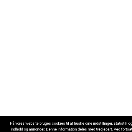
På vores website bruges cookies til at huske dine indstillinger, statistik o
indhold og annoncer. Denne information deles med tredjepart. Ved fortsa