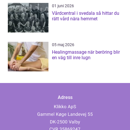
01 juni 2026
Vårdcentral i svedala så hittar du
rätt vård nära hemmet
05 maj 2026
Healingmassage när beröring blir
en väg till inre lugn
Adress