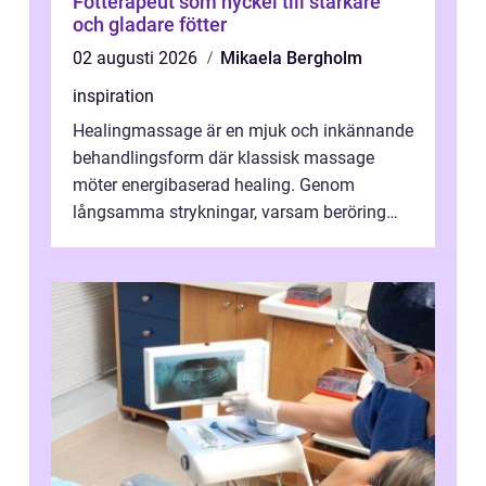
Fotterapeut som nyckel till starkare
och gladare fötter
02 augusti 2026
Mikaela Bergholm
inspiration
Healingmassage är en mjuk och inkännande
behandlingsform där klassisk massage
möter energibaserad healing. Genom
långsamma strykningar, varsam beröring
och fokuserat energiarbete får kropp och
nervsys...