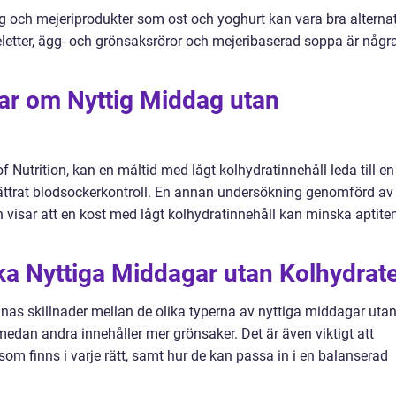
gg och mejeriprodukter som ost och yoghurt kan vara bra alternat
letter, ägg- och grönsaksröror och mejeribaserad soppa är någr
gar om Nyttig Middag utan
of Nutrition, kan en måltid med lågt kolhydratinnehåll leda till en
bättrat blodsockerkontroll. En annan undersökning genomförd av
n visar att en kost med lågt kolhydratinnehåll kan minska aptite
ika Nyttiga Middagar utan Kolhydrat
finnas skillnader mellan de olika typerna av nyttiga middagar uta
 medan andra innehåller mer grönsaker. Det är även viktigt att
som finns i varje rätt, samt hur de kan passa in i en balanserad