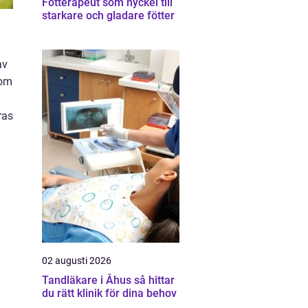
Fotterapeut som nyckel till
starkare och gladare fötter
av
som
ras
02 augusti 2026
Tandläkare i Åhus så hittar
du rätt klinik för dina behov