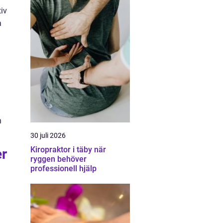
iv
a
n
30 juli 2026
Kiropraktor i täby när
er
ryggen behöver
professionell hjälp
n