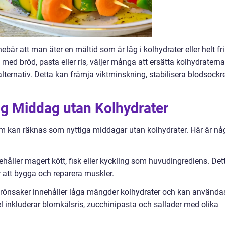
bär att man äter en måltid som är låg i kolhydrater eller helt fri
ken med bröd, pasta eller ris, väljer många att ersätta kolhydraterna
ternativ. Detta kan främja viktminskning, stabilisera blodsockr
ig Middag utan Kolhydrater
 som kan räknas som nyttiga middagar utan kolhydrater. Här är nå
nehåller magert kött, fisk eller kyckling som huvudingrediens. Det
 att bygga och reparera muskler.
rönsaker innehåller låga mängder kolhydrater och kan använda
l inkluderar blomkålsris, zucchinipasta och sallader med olika