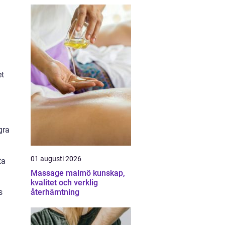
et
gra
01 augusti 2026
ta
Massage malmö kunskap,
kvalitet och verklig
s
återhämtning