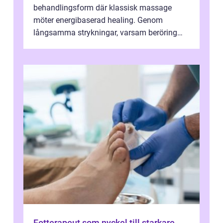
behandlingsform där klassisk massage
möter energibaserad healing. Genom
långsamma strykningar, varsam beröring
och fokuserat energiarbete får kropp och
nervsys...
Fotterapeut som nyckel till starkare