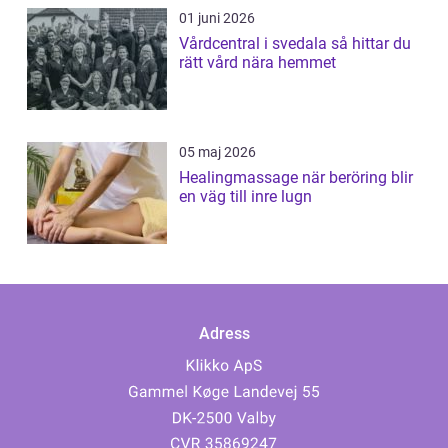
01 juni 2026
Vårdcentral i svedala så hittar du
rätt vård nära hemmet
05 maj 2026
Healingmassage när beröring blir
en väg till inre lugn
Adress