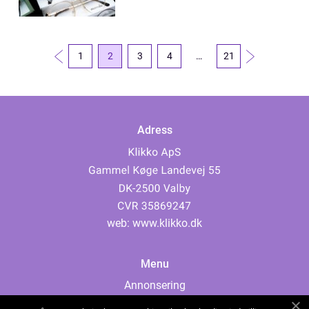
1
2
3
4
…
21
Adress
web:
www.klikko.dk
Menu
Annonsering
Om oss