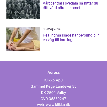
Vårdcentral i svedala så hittar du
rätt vård nära hemmet
05 maj 2026
Healingmassage när beröring blir
en väg till inre lugn
Adress
web:
www.klikko.dk