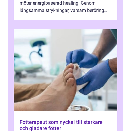
möter energibaserad healing. Genom
långsamma strykningar, varsam beröring
och fokuserat energiarbete får kropp och
nervsys...
Fotterapeut som nyckel till starkare
och gladare fötter