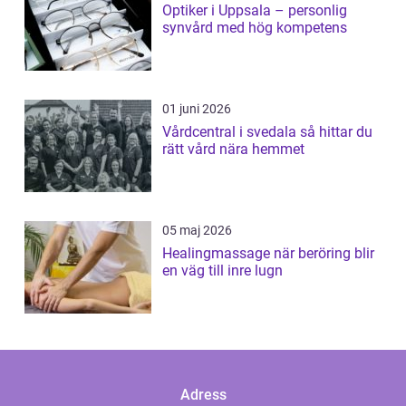
Optiker i Uppsala – personlig
synvård med hög kompetens
01 juni 2026
Vårdcentral i svedala så hittar du
rätt vård nära hemmet
05 maj 2026
Healingmassage när beröring blir
en väg till inre lugn
Adress