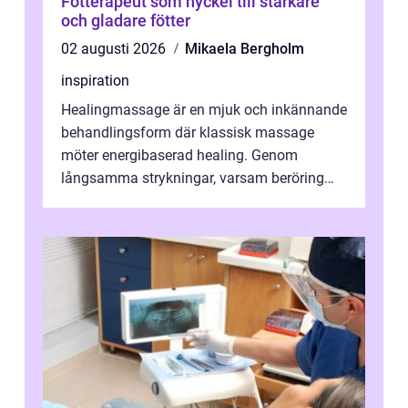
Fotterapeut som nyckel till starkare
och gladare fötter
02 augusti 2026
Mikaela Bergholm
inspiration
Healingmassage är en mjuk och inkännande
behandlingsform där klassisk massage
möter energibaserad healing. Genom
långsamma strykningar, varsam beröring
och fokuserat energiarbete får kropp och
nervsys...