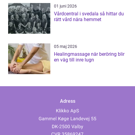
01 juni 2026
Vårdcentral i svedala så hittar du
rätt vård nära hemmet
05 maj 2026
Healingmassage när beröring blir
en väg till inre lugn
Adress