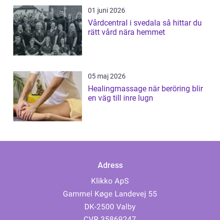
01 juni 2026
Vårdcentral i svedala så hittar du
rätt vård nära hemmet
05 maj 2026
Healingmassage när beröring blir
en väg till inre lugn
Adress