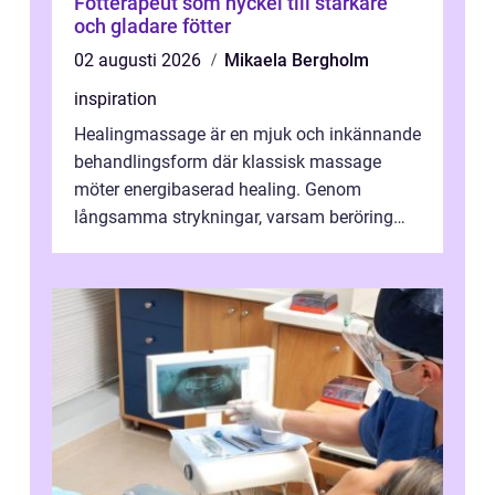
Fotterapeut som nyckel till starkare
och gladare fötter
02 augusti 2026
Mikaela Bergholm
inspiration
Healingmassage är en mjuk och inkännande
behandlingsform där klassisk massage
möter energibaserad healing. Genom
långsamma strykningar, varsam beröring
och fokuserat energiarbete får kropp och
nervsys...