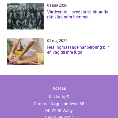
01 juni 2026
Vårdcentral i svedala så hittar du
rätt vård nära hemmet
05 maj 2026
Healingmassage när beröring blir
en väg till inre lugn
Adress