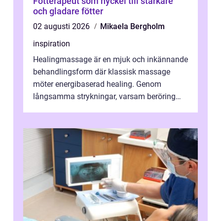
Fotterapeut som nyckel till starkare
och gladare fötter
02 augusti 2026
Mikaela Bergholm
inspiration
Healingmassage är en mjuk och inkännande
behandlingsform där klassisk massage
möter energibaserad healing. Genom
långsamma strykningar, varsam beröring
och fokuserat energiarbete får kropp och
nervsys...