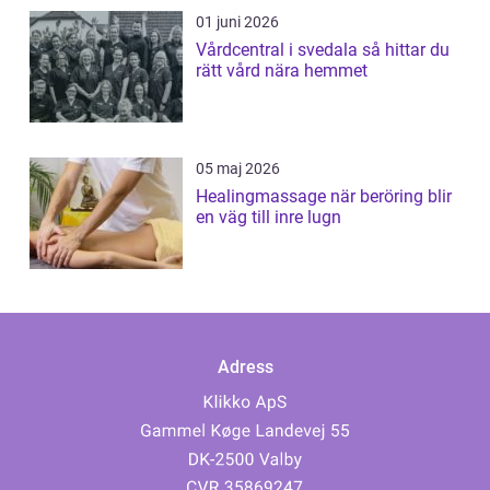
01 juni 2026
Vårdcentral i svedala så hittar du
rätt vård nära hemmet
05 maj 2026
Healingmassage när beröring blir
en väg till inre lugn
Adress