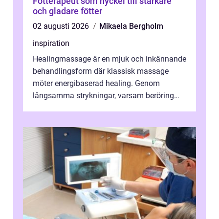
Fotterapeut som nyckel till starkare
och gladare fötter
02 augusti 2026
Mikaela Bergholm
inspiration
Healingmassage är en mjuk och inkännande
behandlingsform där klassisk massage
möter energibaserad healing. Genom
långsamma strykningar, varsam beröring
och fokuserat energiarbete får kropp och
nervsys...