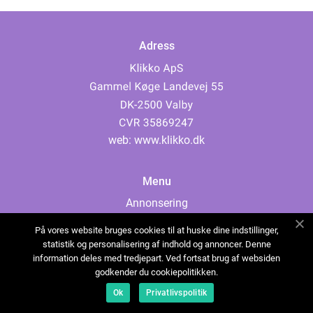
Adress
web:
www.klikko.dk
Menu
Annonsering
Om oss
På vores website bruges cookies til at huske dine indstillinger,
Cookies
statistik og personalisering af indhold og annoncer. Denne
information deles med tredjepart. Ved fortsat brug af websiden
Kontakta oss
godkender du cookiepolitikken.
Sitemap
Ok
Privatlivspolitik