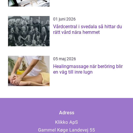
01 juni 2026
Vårdcentral i svedala så hittar du
rätt vård nära hemmet
05 maj 2026
Healingmassage när beröring blir
en väg till inre lugn
Adress