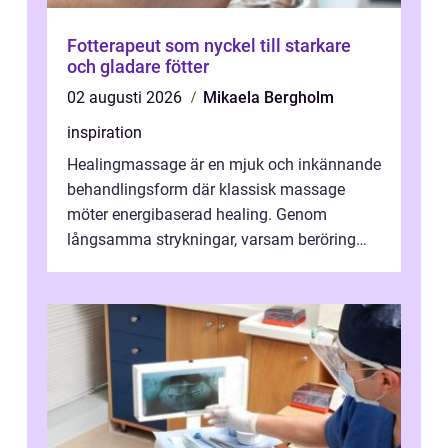
Fotterapeut som nyckel till starkare
och gladare fötter
02 augusti 2026
Mikaela Bergholm
inspiration
Healingmassage är en mjuk och inkännande
behandlingsform där klassisk massage
möter energibaserad healing. Genom
långsamma strykningar, varsam beröring
och fokuserat energiarbete får kropp och
nervsys...