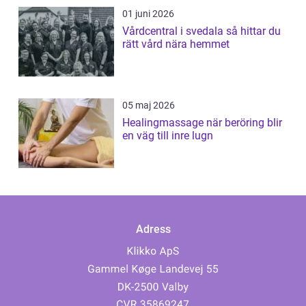
01 juni 2026
Vårdcentral i svedala så hittar du
rätt vård nära hemmet
05 maj 2026
Healingmassage när beröring blir
en väg till inre lugn
Adress