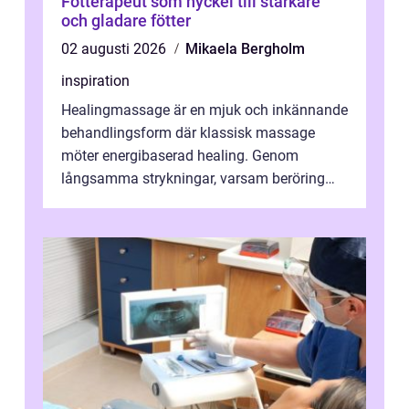
Fotterapeut som nyckel till starkare
och gladare fötter
02 augusti 2026
Mikaela Bergholm
inspiration
Healingmassage är en mjuk och inkännande
behandlingsform där klassisk massage
möter energibaserad healing. Genom
långsamma strykningar, varsam beröring
och fokuserat energiarbete får kropp och
nervsys...