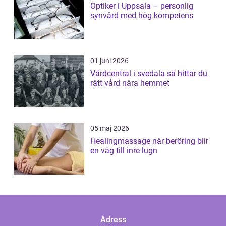
Optiker i Uppsala – personlig
synvård med hög kompetens
01 juni 2026
Vårdcentral i svedala så hittar du
rätt vård nära hemmet
05 maj 2026
Healingmassage när beröring blir
en väg till inre lugn
Adress