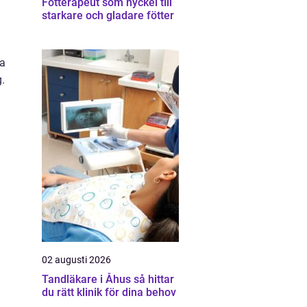
Fotterapeut som nyckel till
starkare och gladare fötter
ka
g.
02 augusti 2026
Tandläkare i Åhus så hittar
du rätt klinik för dina behov