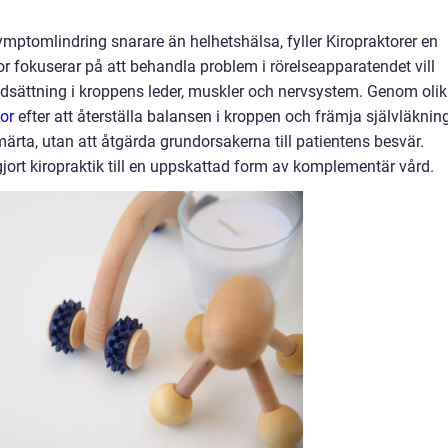
ymptomlindring snarare än helhetshälsa, fyller Kiropraktorer en
tor fokuserar på att behandla problem i rörelseapparatendet vill
dsättning i kroppens leder, muskler och nervsystem. Genom oli
tor
efter att återställa balansen i kroppen och främja självläknin
märta, utan att åtgärda grundorsakerna till patientens besvär.
ort kiropraktik till en uppskattad form av komplementär vård.