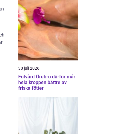
m
en
och
är
30 juli 2026
Fotvård Örebro därför mår
hela kroppen bättre av
friska fötter