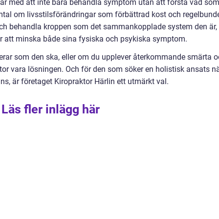
etar med att inte bara behandla symptom utan att förstå vad so
tal om livsstilsförändringar som förbättrad kost och regelbund
a och behandla kroppen som det sammankopplade system den är,
ter att minska både sina fysiska och psykiska symptom.
ngerar som den ska, eller om du upplever återkommande smärta 
ktor vara lösningen. Och för den som söker en holistisk ansats n
ns, är företaget Kiropraktor Härlin ett utmärkt val.
Läs fler inlägg här