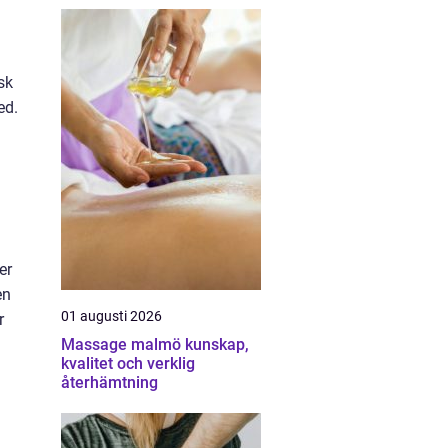
sk
ed.
er
en
01 augusti 2026
r
Massage malmö kunskap,
kvalitet och verklig
återhämtning
n