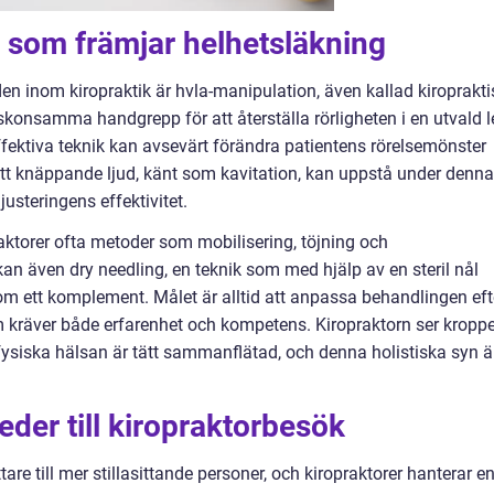
som främjar helhetsläkning
 inom kiropraktik är hvla-manipulation, även kallad kiroprakti
skonsamma handgrepp för att återställa rörligheten i en utvald l
fektiva teknik kan avsevärt förändra patientens rörelsemönster
tt knäppande ljud, känt som kavitation, kan uppstå under denna
justeringens effektivitet.
ktorer ofta metoder som mobilisering, töjning och
 kan även dry needling, en teknik som med hjälp av en steril nål
m ett komplement. Målet är alltid att anpassa behandlingen eft
m kräver både erfarenhet och kompetens. Kiropraktorn ser kropp
ysiska hälsan är tätt sammanflätad, och denna holistiska syn ä
eder till kiropraktorbesök
tare till mer stillasittande personer, och kiropraktorer hanterar e