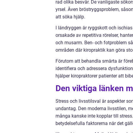
rad olika besvär. De vanligaste sök
yrsel. Även bröstryggsproblem, såsom
att söka hjälp.
I ländryggen är ryggskott och ischia
orsakade av repetitiva rörelser, han
och musarm. Ben- och fotproblem så
områden där kiropraktik kan göra stor
Förutom att behandla smärta är föreb
identifiera och adressera dysfunktione
hjälper kiropraktorer patienter att bib
Den viktiga länken m
Stress och livsstilsval är aspekter s
undantag. Den moderna livsstilen, me
många kanske inte kopplar till stress
betydelsefulla faktorerna när det gä