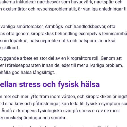
orsakerna inkluderar nackbesvär som huvudvärk, nackspärr och
 axelsmärtor och revbensproblematik, är vanliga anledningar til
s vanliga smärtorsaker. Armbågs- och handledsbesvär, ofta
teras ofta genom kiropraktisk behandling exempelvis tennisarmb
som löparknä, hälseneproblematik och hälsporre är också
 skillnad.
yggande arbete en stor del av en kiropraktors roll. Genom att
r i rörelseapparaten innan de leder till mer allvarliga problem,
ehålla god hälsa långsiktigt.
ellan stress och fysisk hälsa
om mer och mer lyfts fram inom vården, och kiropraktiken är inge
d sina krav och påfrestningar, kan leda till fysiska symptom s
. Ändå är kroppens fysiologiska svar på stress en av de mest
ller muskelspänningar och smärta.