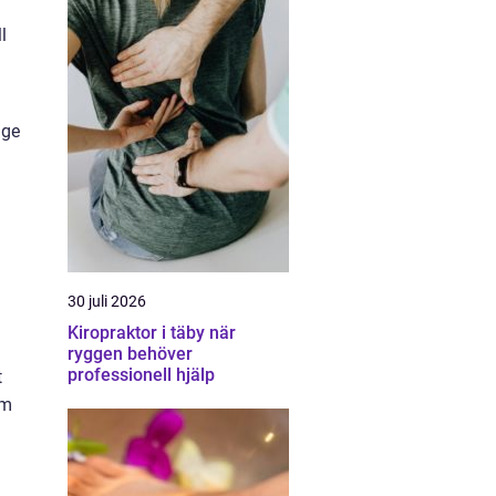
l
åge
30 juli 2026
Kiropraktor i täby när
ryggen behöver
professionell hjälp
t
om