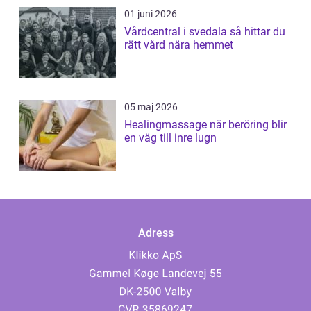
01 juni 2026
Vårdcentral i svedala så hittar du
rätt vård nära hemmet
05 maj 2026
Healingmassage när beröring blir
en väg till inre lugn
Adress