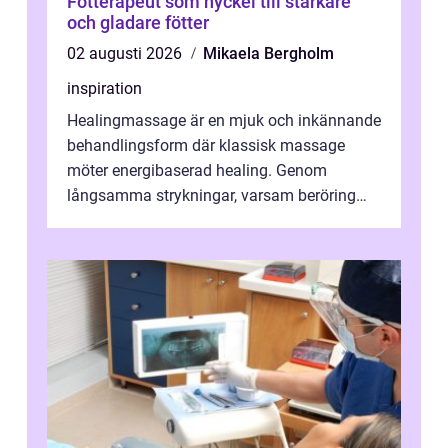
Fotterapeut som nyckel till starkare
och gladare fötter
02 augusti 2026
Mikaela Bergholm
inspiration
Healingmassage är en mjuk och inkännande
behandlingsform där klassisk massage
möter energibaserad healing. Genom
långsamma strykningar, varsam beröring
och fokuserat energiarbete får kropp och
nervsys...