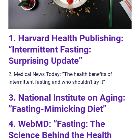
1. Harvard Health Publishing:
”Intermittent Fasting:
Surprising Update”
2. Medical News Today: ”The health benefits of
intermittent fasting and who shouldn’t try it”
3. National Institute on Aging:
”Fasting-Mimicking Diet”
4. WebMD: ”Fasting: The
Science Behind the Health