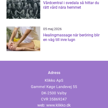
Vårdcentral i svedala så hittar du
rätt vård nära hemmet
05 maj 2026
Healingmassage när beröring blir
en väg till inre lugn
Adress
web:
www.klikko.dk