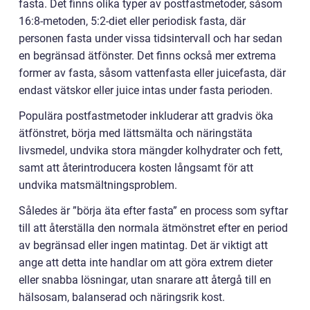
fasta. Det finns olika typer av postfastmetoder, såsom
16:8-metoden, 5:2-diet eller periodisk fasta, där
personen fasta under vissa tidsintervall och har sedan
en begränsad ätfönster. Det finns också mer extrema
former av fasta, såsom vattenfasta eller juicefasta, där
endast vätskor eller juice intas under fasta perioden.
Populära postfastmetoder inkluderar att gradvis öka
ätfönstret, börja med lättsmälta och näringstäta
livsmedel, undvika stora mängder kolhydrater och fett,
samt att återintroducera kosten långsamt för att
undvika matsmältningsproblem.
Således är ”börja äta efter fasta” en process som syftar
till att återställa den normala ätmönstret efter en period
av begränsad eller ingen matintag. Det är viktigt att
ange att detta inte handlar om att göra extrem dieter
eller snabba lösningar, utan snarare att återgå till en
hälsosam, balanserad och näringsrik kost.